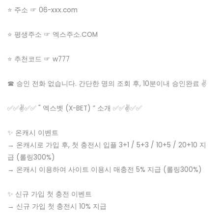
⭐️ 주소 ☞ 06-xxx.com
⭐️ 평생주소 ☞ 엑스주소.COM
⭐️ 추천코드 ☞ w777
☎ 승인 전화 없습니다. 간단한 명의 조회 후, 10분이내 승인완료 ✌
✅✅✌✅✅ " 엑스벳 (X-BET) ” 소개 ✅✅✌✅✅
✨ 온캐시 이벤트
→ 온캐시로 가입 후, 첫 충전시 입플 3+1 / 5+3 / 10+5 / 20+10 지
급 (롤링300%)
→ 온캐시 이용하여 사이트 이용시 매충전 5% 지급 (롤링300%)
✨ 신규 가입 첫 충전 이벤트
→ 신규 가입 첫 충전시 10% 지급