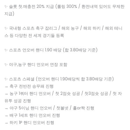
✨ 슬롯 첫.매충전 20% 지급 (롤링 300% / 환전내역 있어도 무제한
지급)
✨ 국내형 스포츠 축구 잡리그 / 해외 농구 / 해외 하키 / 해외 테니
스 등 다양한 전 세계 경기들 등록
✨ 스포츠 언오버 핸디 1.90 배당 (합 3.80배당 기준)
✨ 야구,농구 핸디 언오버 연장 포함
✨ 스포츠 스페셜 (언오버 핸디 1.90배당씩 합 3.80배당 기준)
→ 축구 전반전 승무패 진행
→ 농구 1쿼터 핸디 언오버 / 첫 2점슛 성공 / 첫3점슛 성공 / 첫 자
유투 성공 진행
→ 야구 5이닝 핸디 언오버 / 첫볼넷 / 홀or짝 진행
→ 배구 1세트 핸디 언오버 진행
→ 하키 1P 핸디 언오버 진행