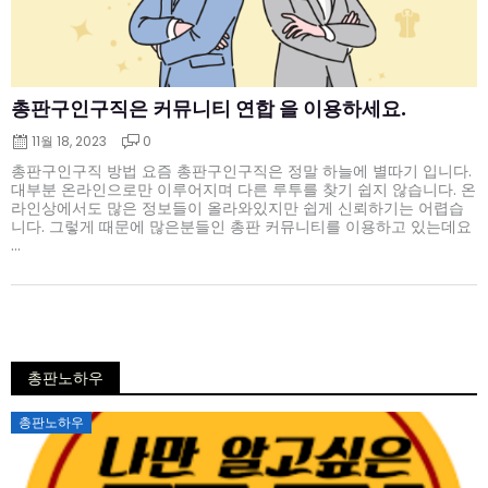
총판구인구직은 커뮤니티 연합 을 이용하세요.
11월 18, 2023
0
총판구인구직 방법 요즘 총판구인구직은 정말 하늘에 별따기 입니다.
대부분 온라인으로만 이루어지며 다른 루투를 찾기 쉽지 않습니다. 온
라인상에서도 많은 정보들이 올라와있지만 쉽게 신뢰하기는 어렵습
니다. 그렇게 때문에 많은분들인 총판 커뮤니티를 이용하고 있는데요
...
총판노하우
Posted
총판노하우
on