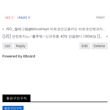
LIKE
0
UNLIKE
0
PRINT
«
r5O_텔레그램@bitcoinsyri 비트코인신용카드 비트코인체크카드_u6Y
[]✌️[] 안전토지노✅룰루벳✅신규첫충 40% 언옵핸디 1.90배당 []✌️[]
»
List
Reply
Edit
Delete
Powered by KBoard
총판구인구직
Posted
총판구인구직