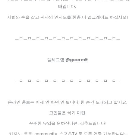
태입니다.
저희와 손을 잡고 귀사의 인지도를 한층 더 업그레이드 하십시오!
ㅡㅁㅡㅁㅡㅁㅡㅁㅡㅁㅡㅁㅡㅁㅡㅁㅡㅁㅡㅁㅡㅁㅡㅁㅡ
텔레그램
@goorm9
ㅡㅁㅡㅁㅡㅁㅡㅁㅡㅁㅡㅁㅡㅁㅡㅁㅡㅁㅡㅁㅡㅁㅡㅁㅡ
온라인 홍보는 이제 안 하면 안 됩니다. 한 순간 도태되고 말지요.
고인물은 썩기 마련.
꾸준한 유입을 원하신다면, 강추드립니다!
카지노, 토토, community, 스포츠TV 등 모든 업종 가능합니다~