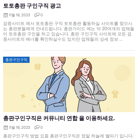
토토총판 구인구직 광고
11월 19, 2023
0
검증사이트 에서 토토총판 구직 토토총판 활동하실 사이트를 찾으시
는 총판분들에게 안내드립니다. 총판가이드 에는 약 20여개의 업체들
이 토토총판 구인을 하고 있습니다. 총판 구인구직 사이트에 모든 검
증사이트의 배너를 확인하실수도 있지만 업체들의 상세 정보 ...
Posted
총판구인구직
on
총판구인구직은 커뮤니티 연합 을 이용하세요.
11월 18, 2023
0
총판구인구직 방법 요즘 총판구인구직은 정말 하늘에 별따기 입니다.