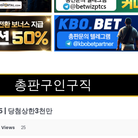
총판구인구직
+5 | 당첨상한3천만
Views
25