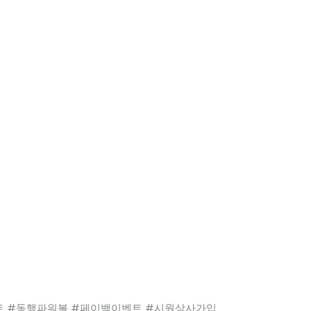
트 #동행파워볼 #페이백이벤트 #시원상사가입