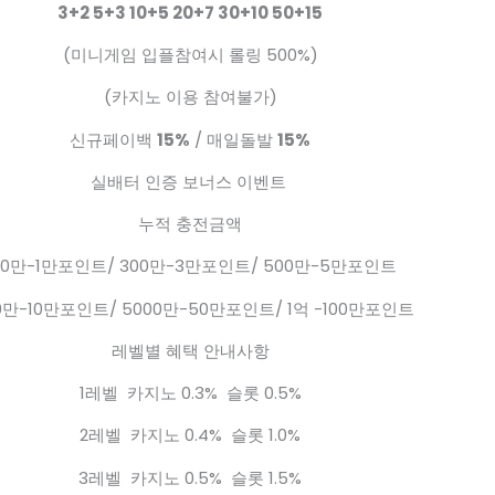
3
+2
5
+3
10
+5
20
+7
30
+10
50
+15
(미니게임 입플참여시 롤링 500%)
(카지노 이용 참여불가)
신규페이백
15%
/ 매일돌발
15%
실배터 인증 보너스 이벤트
누적 충전금액
00만-1만포인트/ 300만-3만포인트/ 500만-5만포인트
00만-10만포인트/ 5000만-50만포인트/ 1억 -100만포인트
레벨별 혜택 안내사항
1레벨 카지노 0.3% 슬롯 0.5%
2레벨 카지노 0.4% 슬롯 1.0%
3레벨 카지노 0.5% 슬롯 1.5%