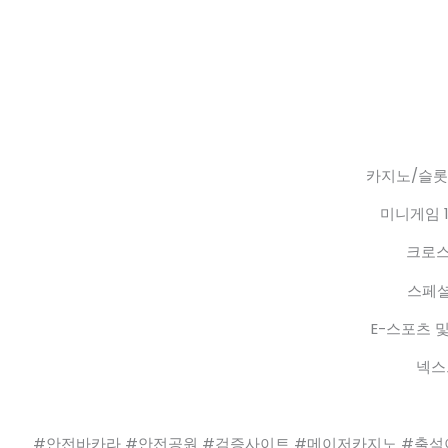
카지노/슬롯 1
미니게임 1
크로스 
스페셜
E-스포츠 및
넥스
#안전바카라 #안전공원 #검증사이트 #메이저카지노 #출석