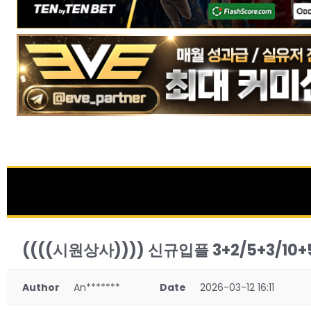
((((시원상사)))) 신규입플 3+2/5+3/10
Author
An*******
Date
2026-03-12 16:11