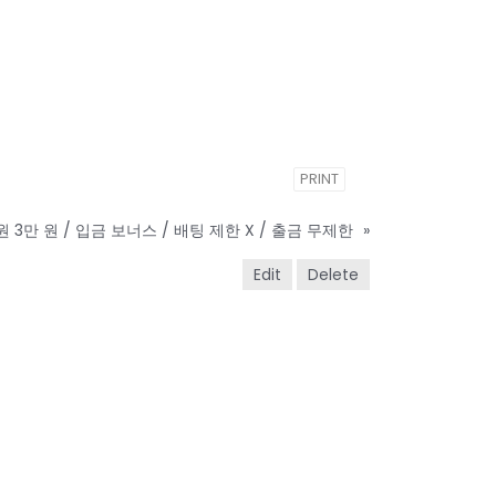
PRINT
원 3만 원 / 입금 보너스 / 배팅 제한 X / 출금 무제한
»
Edit
Delete