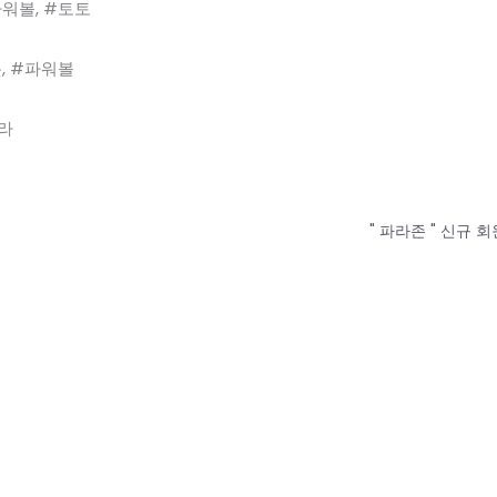
워볼, #토토
, #파워볼
카라
" 파라존 " 신규 회