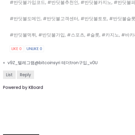
#반딧불가입코드, #반딧불추천인, #반딧불카지노, #반딧불파
#반딧불도메인, #반딧불고객센터, #반딧불토토, #반딧불슬롯
#반딧불먹튀, #반딧불가입, #스포츠, #슬롯, #카지노, #바
LIKE
0
UNLIKE
0
«
v9Z_텔레그램@bitcoinsyri 테더tron구입_v0U
List
Reply
Powered by KBoard