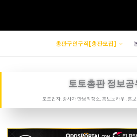
콘
텐
츠
로
건
총판구인구직[총판모집]
너
뛰
기
토토총판 정보공
토토업자, 종사자 만남의장소, 홍보노하우 , 홍