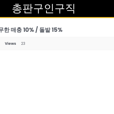
총판구인구직
무한 매충 10% / 돌발 15%
Views
23