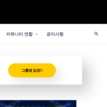
검
커뮤니티 연합
공지사항
색
그룹방 입장!!