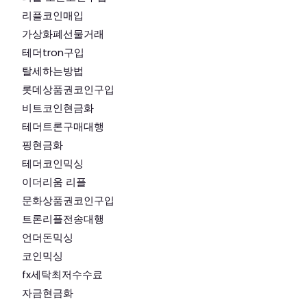
리플코인매입
가상화폐선물거래
테더tron구입
탈세하는방법
롯데상품권코인구입
비트코인현금화
테더트론구매대행
핑현금화
테더코인믹싱
이더리움 리플
문화상품권코인구입
트론리플전송대행
언더돈믹싱
코인믹싱
fx세탁최저수수료
자금현금화