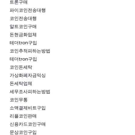
트론구매
파이코인전송대행
코인전송대행
알트코인구매
돈현금화업체
테더tron구입
코인추적피하는방법
테더tron구입
코인돈세탁
가상화폐자금믹싱
돈세탁업체
세무조사피하는방법
코인무통
소액결제비트구입
리플코인판매
신용카드코인구매
문상코인구입