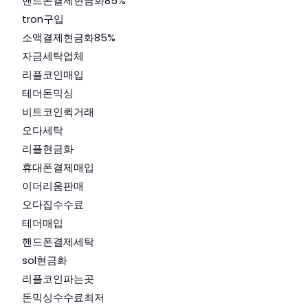
핸드폰결제현금화85%
tron구입
소액결제현금화85%
자금세탁업체
리플코인매입
테더돈믹싱
비트코인퀵거래
오다세탁
리플현금화
휴대폰결제매입
이더리움판매
오다집수수료
테더매입
핸드폰결제세탁
sol현금화
리플코인파는곳
돈믹싱수수료최저