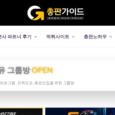
본사 파트너 후기
먹튀사이트
총판노하우
유 그룹방
OPEN
보프로그램 , 친목도모, 총판모집을 위한 그룹방