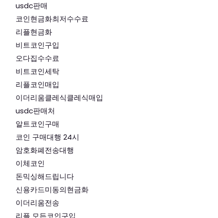
usdc판매
코인현금화최저수수료
리플현금화
비트코인구입
오다집수수료
비트코인세탁
리플코인매입
이더리움클레식클레식매입
usdc판매처
알트코인구매
코인 구매대행 24시
암호화폐전송대행
이체코인
돈믹싱해드립니다
신용카드미동의현금화
이더리움전송
리플 모든코인구입