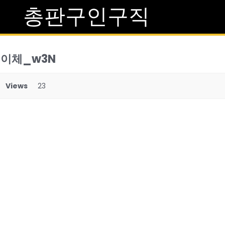
총판구인구직
인이체_w3N
Views
23