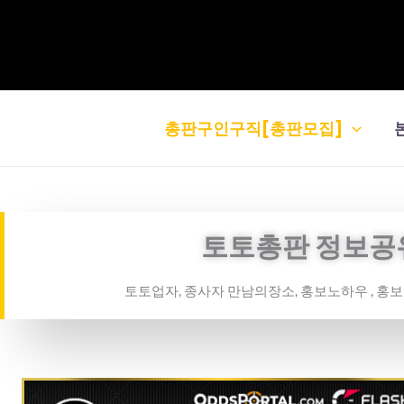
콘
텐
츠
로
건
총판구인구직[총판모집]
너
뛰
기
토토총판 정보공
토토업자, 종사자 만남의장소, 홍보노하우 , 홍