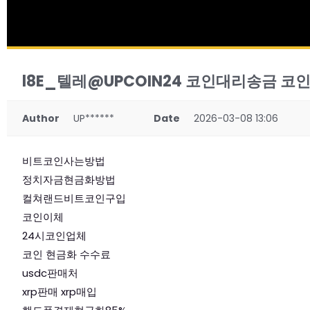
l8E_텔레@UPCOIN24 코인대리송금 코
Author
UP******
Date
2026-03-08 13:06
비트코인사는방법
정치자금현금화방법
컬쳐랜드비트코인구입
코인이체
24시코인업체
코인 현금화 수수료
usdc판매처
xrp판매 xrp매입