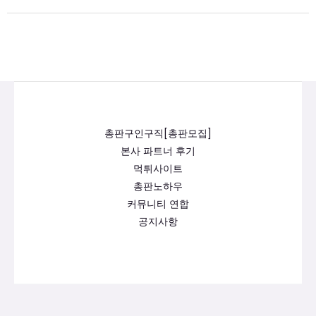
총판구인구직[총판모집]
본사 파트너 후기
먹튀사이트
총판노하우
커뮤니티 연합
공지사항