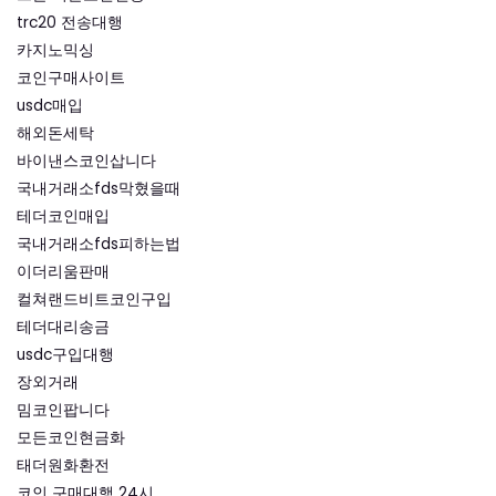
trc20 전송대행
카지노믹싱
코인구매사이트
usdc매입
해외돈세탁
바이낸스코인삽니다
국내거래소fds막혔을때
테더코인매입
국내거래소fds피하는법
이더리움판매
컬쳐랜드비트코인구입
테더대리송금
usdc구입대행
장외거래
밈코인팝니다
모든코인현금화
태더원화환전
코인 구매대행 24시