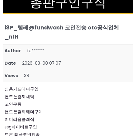
총판구인구직
i8P_텔레@fundwash 코인전송 otc공식업체
_n1H
Author
fu******
Date
2026-03-08 07:07
Views
38
신용카드테더구입
핸드폰결제세탁
코인무통
핸드폰결제테더구매
이더리움클레식
ssg페이비트구입
트론 리플코인전송