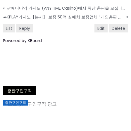
«
✅애니타임 카지노 (ANYTIME Casino)에서 죽장 총판을 모십니다.✅
☀️KPLAY카지노【본사】 보증 50억 실예치 보증업체└개인총판 ,팀단위총판 파트너┘ 사장님들 최고우대 모집합니다 ☀️
»
List
Reply
Edit
Delete
Powered by KBoard
총판구인구직
Posted
총판구인구직
on