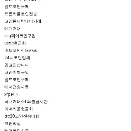
알트코인구매
트론리플코인전송
코인돈세탁테더거래
테더거래
ssg페이코인구입
usdc현금화
비트코인신용카드
24시코인업체
밈코인삽니다
코인이체구입
알트코인구매
테더전송대행
xrp판매
국내거래소fds출금시간
이더리움현금화
trc20코인전송대행
코인믹싱
테더코인송금