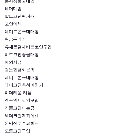
문화상품권매입
테더매입
알트코인퀵거래
코인이체
테더트론구매대행
현금돈믹싱
휴대폰결제비트코인구입
비트코인송금대행
해외자금
검돈현금화문의
테더트론구매대행
테더코인추척피하기
이더리움 리플
엘포인트코인구입
리플코인파는곳
테더코인계좌이체
돈믹싱수수료최저
모든코인구입