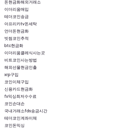
돈현금화해외거래소
이더리움매입
테더코인송금
아프리카tv돈세탁
언더돈현금화
빗썸코인추적
btc현금화
이더리움클레식사는곳
비트코인사는방법
해외선물현금인출
xrp구입
코인이체구입
신용카드현금화
fx믹싱최저수수료
코인손대손
국내거래소fds송금시간
테더코인계좌이체
코인돈믹싱