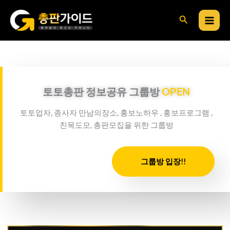
콘
검
텐
츠
색
로
건
너
뛰
토토총판 정보공유 그룹방
OPEN
기
토토업자, 종사자 만남의장소, 홍보노하우 , 홍보프로그램 ,
친목도모, 총판모집을 위한 그룹방
그룹방 입장!!