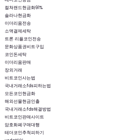
컬쳐랜드현금화91%
솔라나현금화
이더리움전송
소액결제세탁
트론 리플코인전송
문화상품권비트구입
코인돈세탁
이더리움판매
장외거래
비트코인사는법
국내거래소fds피하는법
모든코인현금화
해외선물현금인출
국내거래소fds해결방법
비트코인판매사이트
암호화폐구매대행
테더코인추척피하기