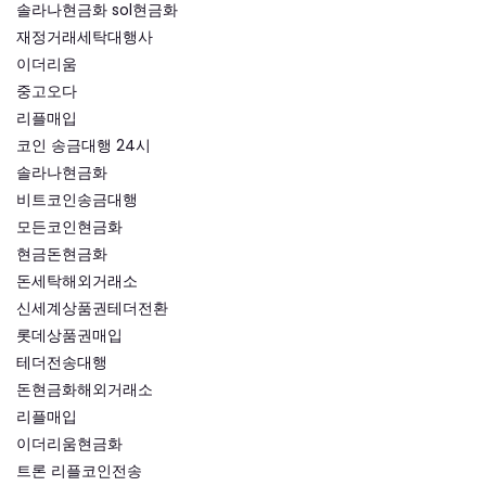
솔라나현금화 sol현금화
재정거래세탁대행사
이더리움
중고오다
리플매입
코인 송금대행 24시
솔라나현금화
비트코인송금대행
모든코인현금화
현금돈현금화
돈세탁해외거래소
신세계상품권테더전환
롯데상품권매입
테더전송대행
돈현금화해외거래소
리플매입
이더리움현금화
트론 리플코인전송