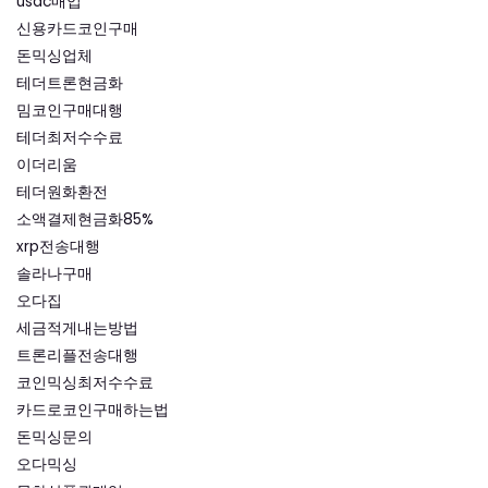
usdc매입
신용카드코인구매
돈믹싱업체
테더트론현금화
밈코인구매대행
테더최저수수료
이더리움
테더원화환전
소액결제현금화85%
xrp전송대행
솔라나구매
오다집
세금적게내는방법
트론리플전송대행
코인믹싱최저수수료
카드로코인구매하는법
돈믹싱문의
오다믹싱