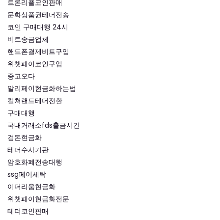
트론리플코인판매
문화상품권테더전송
코인 구매대행 24시
비트송금업체
핸드폰결제비트구입
위챗페이코인구입
중고오다
알리페이현금화하는법
컬쳐랜드테더전환
구매대행
국내거래소fds출금시간
검돈현금화
테더수사기관
암호화폐전송대행
ssg페이세탁
이더리움현금화
위챗페이현금화전문
테더코인판매