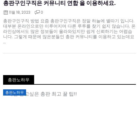
총판구인구직은 커뮤니티 연합 을 이용하세요.
11월 18, 2023
0
총판구인구직 방법 요즘 총판구인구직은 정말 하늘에 별따기 입니다.
대부분 온라인으로만 이루어지며 다른 루투를 찾기 쉽지 않습니다. 온
라인상에서도 많은 정보들이 올라와있지만 쉽게 신뢰하기는 어렵습
니다. 그렇게 때문에 많은분들인 총판 커뮤니티를 이용하고 있는데요
...
총판노하우
Posted
총판노하우
on