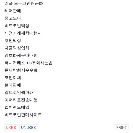
리플 모든코인현금화
테더판매
중고오다
비트코인믹싱
재정거래세탁대행사
코인믹싱
자금믹싱업체
암호화폐구매대행
국내거래소fds우회하는법
돈세탁최저수수료
코인이체
블테판매
알트코인퀵거래
이더리움전송대행
컬쳐랜드매입
비트코인판매사이트
LIKE
0
UNLIKE
0
PRINT