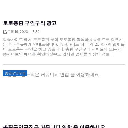
토토총판 구인구직 광고
11월 19, 2023
0
검증사이트 에서 토토총판 구직 토토총판 활동하실 사이트를 찾으시
는 총판분들에게 안내드립니다. 총판가이드 에는 약 20여개의 업체들
이 토토총판 구인을 하고 있습니다. 총판 구인구직 사이트에 모든 검
증사이트의 배너를 확인하실수도 있지만 업체들의 상세 정보 ...
Posted
총판구인구직
on
총판구인구직은 커뮤니티 연합 을 이용하세요.