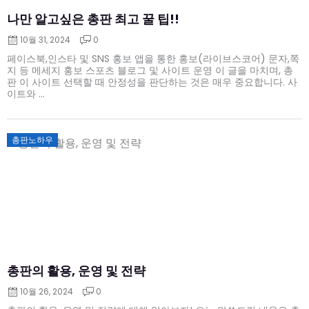
나만 알고싶은 총판 최고 꿀 팁!!
10월 31, 2024
0
페이스북,인스타 및 SNS 홍보 앱을 통한 홍보(라이브스코어) 문자,쪽
지 등 메세지 홍보 스포츠 블로그 및 사이트 운영 이 글을 마치며, 총
판 이 사이트 선택할 때 안정성을 판단하는 것은 매우 중요합니다. 사
이트와 ...
Posted
총판노하우
on
총판의 활용, 운영 및 전략
10월 26, 2024
0