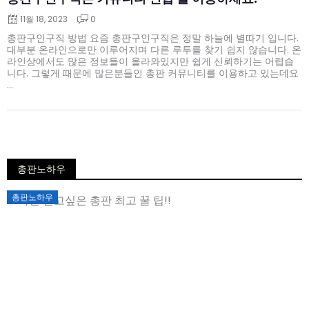
11월 18, 2023
0
총판구인구직 방법 요즘 총판구인구직은 정말 하늘에 별따기 입니다.
대부분 온라인으로만 이루어지며 다른 루투를 찾기 쉽지 않습니다. 온
라인상에서도 많은 정보들이 올라와있지만 쉽게 신뢰하기는 어렵습
니다. 그렇게 때문에 많은분들인 총판 커뮤니티를 이용하고 있는데요
...
총판노하우
Posted
총판노하우
on