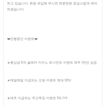
하고 있습니다. 회원 유입해 주시면 한분한분 정성스럽게 케어
하겠습니다.
❤️진행중인 이벤트❤️
☀️총상금 5억 솔레어 카지노 토너먼트 이벤트 매주 1천만 상금
☀️매일매일 지급되는 오링 이벤트 최대 10%!
☀️매주 지급되는 주간루징 이벤트 5% 1+1!