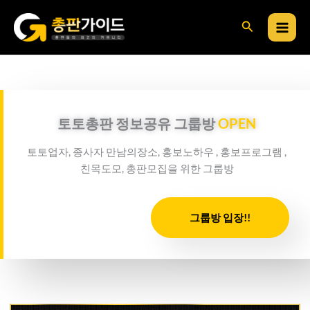
콘
검
텐
츠
색
로
건
너
뛰
토토총판 정보공유 그룹방
OPEN
기
토토업자, 종사자 만남의장소, 홍보노하우 , 홍보프로그램 ,
친목도모, 총판모집을 위한 그룹방
그룹방 입장!!