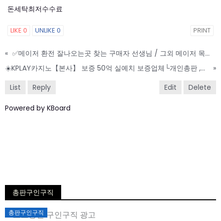
돈세탁최저수수료
LIKE
0
UNLIKE
0
PRINT
«
✅메이저 환전 잘나오는곳 찾는 구매자 선생님 / 그외 메이저 목록 실코 판매하는 선생님✅
☀️KPLAY카지노【본사】 보증 50억 실예치 보증업체└개인총판 ,팀단위총판 파트너┘ 사장님들 최고우대 모집합니다 ☀️
»
List
Reply
Edit
Delete
Powered by KBoard
총판구인구직
Posted
총판구인구직
on