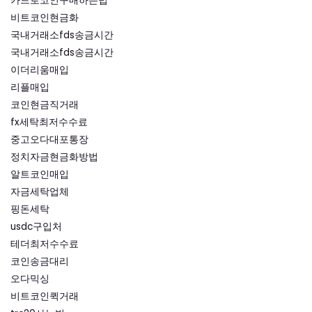
카드로코인구매하는법
비트코인현금화
국내거래소fds송금시간
국내거래소fds송금시간
이더리움매입
리플매입
코인현금직거래
fx세탁최저수수료
중고오다대포통장
정치자금현금화방법
알트코인매입
자금세탁업체
핑돈세탁
usdc구입처
테더최저수수료
코인송금대리
오다믹싱
비트코인퀵거래