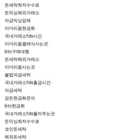
돈세탁최저수수료
돈믹싱해외거래소
자금믹싱업체
이더리움현금화
국내거래소fds시간
이더리움클레식사는곳
btc구매대행
돈세탁해외거래소
이더리움사는곳
불법자금세탁
국내거래소fds출금시간
자금세탁
검돈현금화문의
btc현금화
국내거래소fds뚫어주는곳
돈믹싱최저수수료
코인돈세탁
해외돈세탁