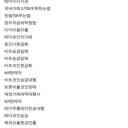
테더수사기관
국내거래소fds우회하는법
빗썸fds푸는법
정치자금세탁방법
이더리움리플
테더코인직거래
핑오다현금화
비트송금업체
비트송금업체
비트코인현금화
sol판매처
비트코인송금대행
트론리플코인판매
재정거래세탁대행사
sol판매처
테더무통테더전송대행
테더코인송금
해외선물현금인출