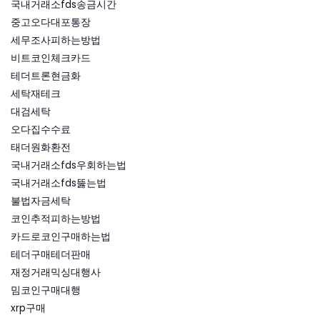
국내거래소fds송금시간
중고오다대포통장
세무조사피하는방법
비트코인체크카드
테더트론현금화
세탁재테크
대검세탁
오다집수수료
태더원화환전
국내거래소fds우회하는법
국내거래소fds뚫는법
불법자금세탁
코인추적피하는방법
카드로코인구매하는법
테더구매테더판매
재정거래믹싱대행사
밈코인구매대행
xrp구매