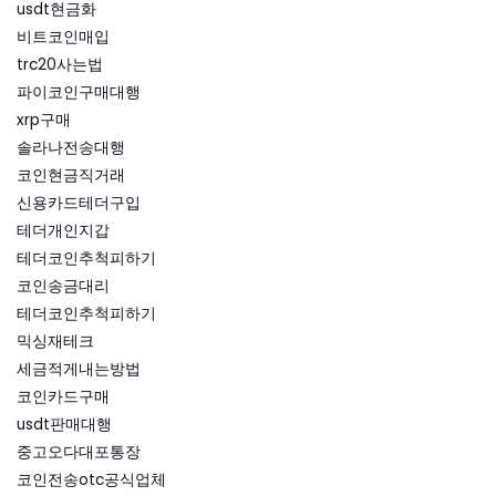
usdt현금화
비트코인매입
trc20사는법
파이코인구매대행
xrp구매
솔라나전송대행
코인현금직거래
신용카드테더구입
테더개인지갑
테더코인추척피하기
코인송금대리
테더코인추척피하기
믹싱재테크
세금적게내는방법
코인카드구매
usdt판매대행
중고오다대포통장
코인전송otc공식업체