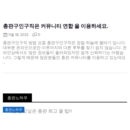
총판구인구직은 커뮤니티 연합 을 이용하세요.
11월 18, 2023
0
총판구인구직 방법 요즘 총판구인구직은 정말 하늘에 별따기 입니다.
대부분 온라인으로만 이루어지며 다른 루투를 찾기 쉽지 않습니다. 온
라인상에서도 많은 정보들이 올라와있지만 쉽게 신뢰하기는 어렵습
니다. 그렇게 때문에 많은분들인 총판 커뮤니티를 이용하고 있는데요
...
총판노하우
Posted
총판노하우
on