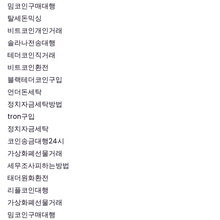
밈코인구매대행
탈세돈믹싱
비트코인개인거래
솔라나전송대행
테더코인직거래
비트코인환전
블랙테더코인구입
언더돈세탁
정치자금세탁방법
tron구입
정치자금세탁
코인송금대행24시
가상화폐선물거래
세무조사피하는방법
태더원화환전
리플코인대행
가상화폐선물거래
밈코인구매대행