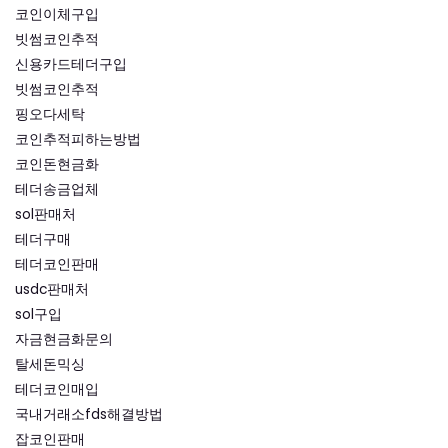
코인이체구입
빗썸코인추적
신용카드테더구입
빗썸코인추적
핑오다세탁
코인추적피하는방법
코인돈현금화
테더송금업체
sol판매처
테더구매
테더코인판매
usdc판매처
sol구입
자금현금화문의
탈세돈믹싱
테더코인매입
국내거래소fds해결방법
잡코인판매