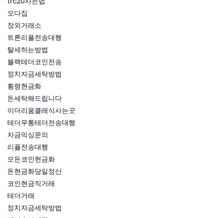
trc20사는법
오다집
장외거래소
트론리플전송대행
탈세하는방법
블랙테더코인전송
정치자금세탁방법
횡령현금화
돈세탁해드립니다
이더리움클레식사는곳
테더무통테더전송대행
자금믹싱문의
리플전송대행
모든코인현금화
돈현금화당일정산
코인현금직거래
테더거래
정치자금세탁방법