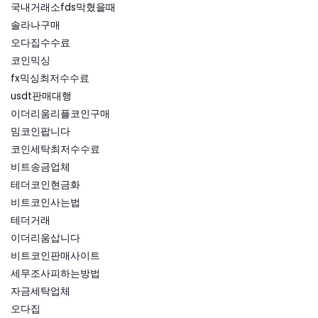
국내거래소fds막혔을때
솔라나구매
오다집수수료
코인믹싱
fx믹싱최저수수료
usdt판매대행
이더리움리플코인구매
밈코인팝니다
코인세탁최저수수료
비트송금업체
테더코인현금화
비트코인사는법
테더거래
이더리움삽니다
비트코인판매사이트
세무조사피하는방법
자금세탁업체
오다집