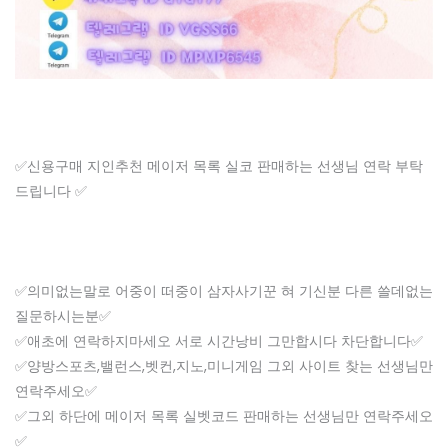
✅신용구매 지인추천 메이저 목록 실코 판매하는 선생님 연락 부탁
드립니다 ✅
✅의미없는말로 어중이 떠중이 삼자사기꾼 혀 기신분 다른 쓸데없는
질문하시는분✅
✅애초에 연락하지마세오 서로 시간낭비 그만합시다 차단합니다✅
✅양방스포츠,밸런스,벳컨,지노,미니게임 그외 사이트 찾는 선생님만
연락주세오✅
✅그외 하단에 메이저 목록 실벳코드 판매하는 선생님만 연락주세오
✅