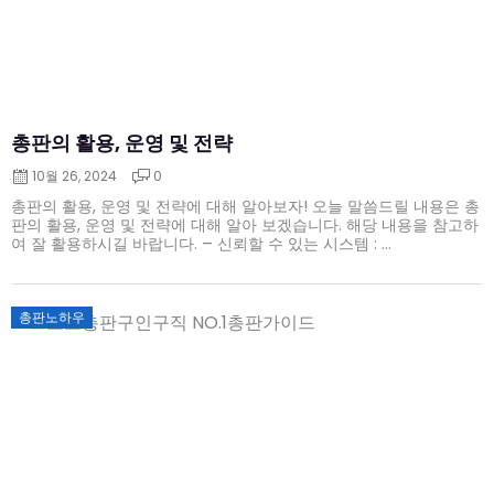
총판의 활용, 운영 및 전략
10월 26, 2024
0
총판의 활용, 운영 및 전략에 대해 알아보자! 오늘 말씀드릴 내용은 총
판의 활용, 운영 및 전략에 대해 알아 보겠습니다. 해당 내용을 참고하
여 잘 활용하시길 바랍니다. – 신뢰할 수 있는 시스템 : ...
Posted
총판노하우
on