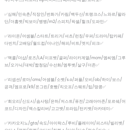
✅심해/민속촌/직장인/번화가/카림/백두산/트랭크스/느와르/팔라
딘/더홈벳/빅보이/뱅뱅/m2/스피치/픽셀/헐크/도파민✅
✅라이온/어셈블/스타트/트리거/셔츠/런칭/우퍼/드라마/탑카페/
다빈치/고배당/월드컵/더나인/해피/비트/엣지/피크✅
✅맥콜/더샵/로즈/LA/이프벳/골퍼/라이카계열/mcm/엠씨엠/그루
브/오가닉/대박/짭청담/수선화/엠투벳/살구/더존✅
✅리셉션/로마/cms/어셈블/소벳/s.o/퍼플/오비/ob/하이/보스/
공격/엠프로/k9/온그린/호빵/킥오프/스웨트/팁/땅콩✅
✅회오리/신도시/솜사탕/은하/저스트/퓨전/고래아마존/포르쉐/어
코드/디자인/엑스칼리버/고고벳/프라임/턴키벳/아카데미✅
✅카카오지노/gta/속도/아이락스/루비/플레이어/피스타/빌리벳/