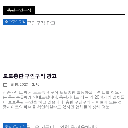
총판구인구직
Posted
총판구인구직
on
토토총판 구인구직 광고
11월 19, 2023
0
검증사이트 에서 토토총판 구직 토토총판 활동하실 사이트를 찾으시
는 총판분들에게 안내드립니다. 총판가이드 에는 약 20여개의 업체들
이 토토총판 구인을 하고 있습니다. 총판 구인구직 사이트에 모든 검
증사이트의 배너를 확인하실수도 있지만 업체들의 상세 정보 ...
Posted
총판구인구직