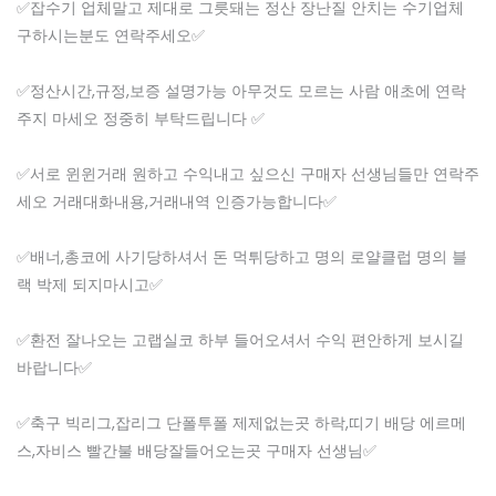
✅잡수기 업체말고 제대로 그릇돼는 정산 장난질 안치는 수기업체
구하시는분도 연락주세오✅
✅정산시간,규정,보증 설명가능 아무것도 모르는 사람 애초에 연락
주지 마세오 정중히 부탁드립니다 ✅
✅서로 윈윈거래 원하고 수익내고 싶으신 구매자 선생님들만 연락주
세오 거래대화내용,거래내역 인증가능합니다✅
✅배너,총코에 사기당하셔서 돈 먹튀당하고 명의 로얄클럽 명의 블
랙 박제 되지마시고✅
✅환전 잘나오는 고랩실코 하부 들어오셔서 수익 편안하게 보시길
바랍니다✅
✅축구 빅리그,잡리그 단폴투폴 제제없는곳 하락,띠기 배당 에르메
스,자비스 빨간불 배당잘들어오는곳 구매자 선생님✅