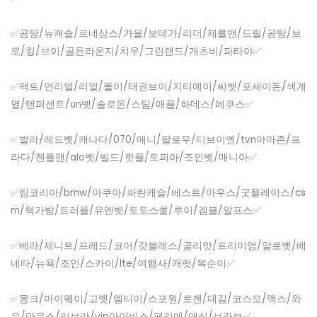
✅곰탕/뉴캐슬/르네상스/가을/보테가/리더/제틀맨/드릴/곰탕/브
로/킹/브이/골든라운지/치우/그린랜드/개츠비/파타야✅
✅팩트/언리얼/리얼/똘이/태권브이/지티에이/씨벳/포세이돈/색계
열/텐퍼센트/un벳/솔로몬/스팀/애플/하데스/에쿠스✅
✅발라/레드벳/캐나다/070/매니/팔로우/티브이엔/tvn아마존/프
라다/젠틀맨/alo벳/빌드/핫플/토피아/조인벳/매니아✅
✅팀코리아/bmw/아쿠아/파란캐슬/베스트/마우스/굿플레이스/cs
m/책가방/트러플/유엔벳/토토스쿨/루이/겜블/알프스✅
✅베라/제니트/프레드/코어/갓블레스/골리앗/프리미엄/알로벳/베
네타/뉴욕/조인/스카이/lte/여행사/캐럿/복순이✅
✅몽크/마이웨이/고벳/엘티이/스포원/로젠/대길/코스모/맥스/와
우/마우스/리브라/vip아이비스/페리에/매실/브라보✅