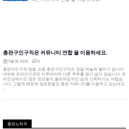
on
총판구인구직은 커뮤니티 연합 을 이용하세요.
11월 18, 2023
0
총판구인구직 방법 요즘 총판구인구직은 정말 하늘에 별따기 입니다.
대부분 온라인으로만 이루어지며 다른 루투를 찾기 쉽지 않습니다. 온
라인상에서도 많은 정보들이 올라와있지만 쉽게 신뢰하기는 어렵습
니다. 그렇게 때문에 많은분들인 총판 커뮤니티를 이용하고 있는데요
...
총판노하우