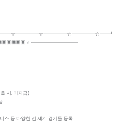
━━━☆━━━━━☆━━━━━☆━━━━━☆━━┛
” ▣▣▣▣▣▣▣ ⭐ ━━━━━━━━━━
있을 시, 미지급)
음
 테니스 등 다양한 전 세계 경기들 등록