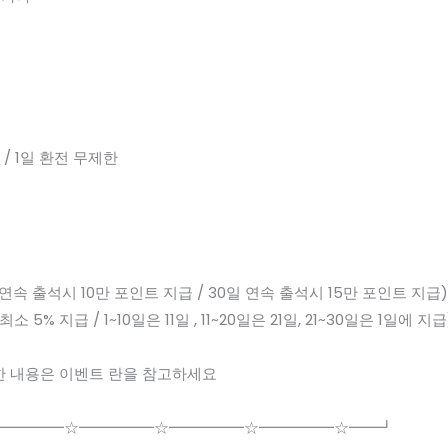
 / 1일 환전 무제한
연속 출석시 10만 포인트 지급 / 30일 연속 출석시 15만 포인트 지급)
 지급 / 1~10일은 11일 , 11~20일은 21일, 21~30일은 1일에 지급
세한 내용은 이벤트 란을 참고하세요
━━━━━☆━━━━━☆━━━━━☆━━━━━☆━━┛