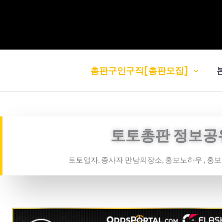
콘
텐
츠
로
건
총판구인구직[총판모집]
너
뛰
기
토토총판 정보공
토토업자, 종사자 만남의장소, 홍보노하우 , 홍