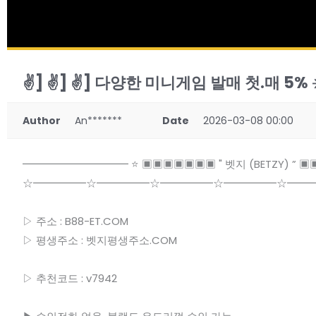
✌] ✌] ✌] 다양한 미니게임 발매 첫.매 5% ☀
Author
An*******
Date
2026-03-08 00:00
━━━━━━━━━━ ⭐ ▣▣▣▣▣▣▣ " 벳지 (BETZY) 
☆━━━━━☆━━━━━☆━━━━━☆━━━━━☆━━
▷ 주소 : B88-ET.COM
▷ 평생주소 : 벳지평생주소.COM
▷ 추천코드 : v7942