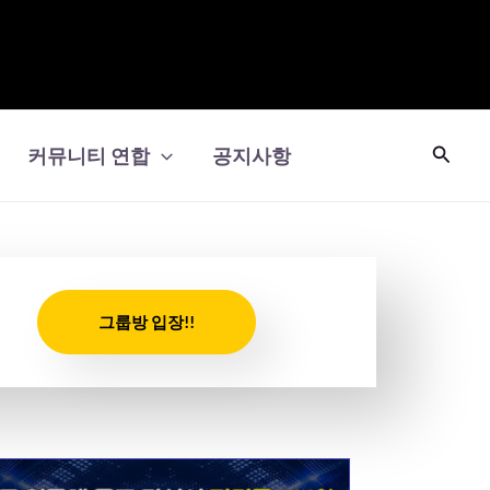
검
커뮤니티 연합
공지사항
색
그룹방 입장!!