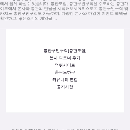
에서 쉽게 하실수 있습니다. 총판모집, 총판구인구직을 주도하는 총판가
이드에서 본사와 총판의 만남을 시작해보세요!! 스포츠 총판구인구직 및
카지노 총판구인구직도 가능하며, 다양한 본사와 다양한 이벤트 혜택을
확인하고, 좋은조건의 계약을 ...
총판구인구직[총판모집]
본사 파트너 후기
먹튀사이트
총판노하우
커뮤니티 연합
공지사항