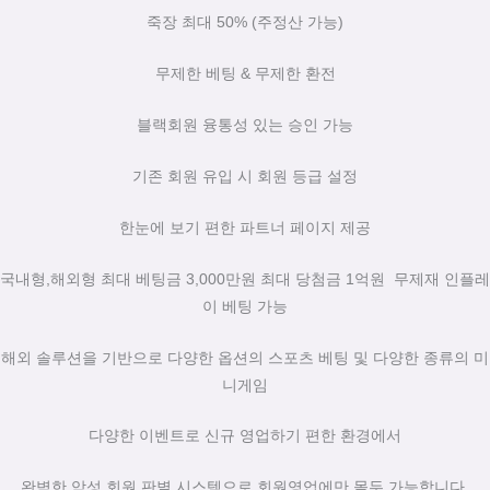
죽장 최대 50% (주정산 가능)
무제한 베팅 & 무제한 환전
블랙회원 융통성 있는 승인 가능
기존 회원 유입 시 회원 등급 설정
한눈에 보기 편한 파트너 페이지 제공
국내형,해외형 최대 베팅금 3,000만원 최대 당첨금 1억원 무제재 인플레
이 베팅 가능
해외 솔루션을 기반으로 다양한 옵션의 스포츠 베팅 및 다양한 종류의 미
니게임
다양한 이벤트로 신규 영업하기 편한 환경에서
완벽한 악성 회원 판별 시스템으로 회원영업에만 몰두 가능합니다.