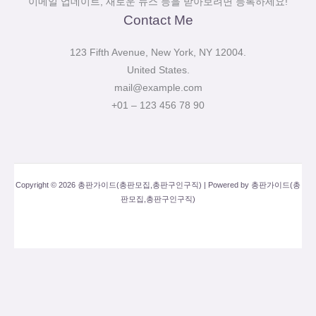
이메일 업데이트, 새로운 뉴스 등을 받아보려면 등록하세요!
Contact Me
123 Fifth Avenue, New York, NY 12004.
United States.
mail@example.com
+01 – 123 456 78 90
Copyright © 2026 총판가이드(총판모집,총판구인구직) | Powered by 총판가이드(총
판모집,총판구인구직)