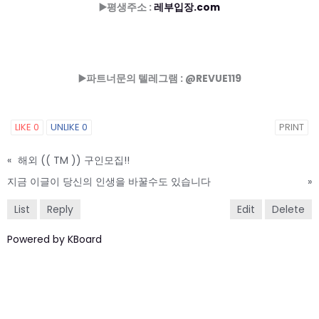
▶️평생주소 :
레부입장.com
▶️파트너문의 텔레그램 : @
REVUE119
LIKE
0
UNLIKE
0
PRINT
«
해외 (( TM )) 구인모집!!
지금 이글이 당신의 인생을 바꿀수도 있습니다
»
List
Reply
Edit
Delete
Powered by KBoard