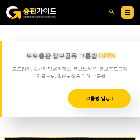
콘
검
텐
츠
색
로
건
너
뛰
토토총판 정보공유 그룹방
OPEN
기
토토업자, 종사자 만남의장소, 홍보노하우 , 홍보프로그램 ,
친목도모, 총판모집을 위한 그룹방
그룹방 입장!!