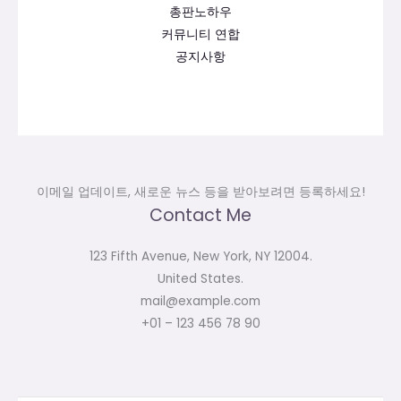
총판노하우
커뮤니티 연합
공지사항
이메일 업데이트, 새로운 뉴스 등을 받아보려면 등록하세요!
Contact Me
123 Fifth Avenue, New York, NY 12004.
United States.
mail@example.com
+01 – 123 456 78 90