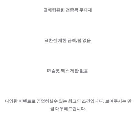
☑️ 배팅관련 전종목 무제제
☑️ 환전 제한 금액,텀 없음
☑️ 슬롯 맥스 제한 없음
다양한 이벤트로 영업하실수 있는 최고의 조건입니다. 보여주시는 만
큼 대우해드립니다.