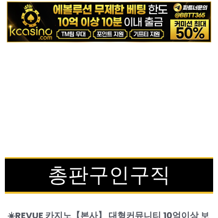
총판구인구직
☀️REVUE 카지노【본사】 대형커뮤니티 10억이상 보