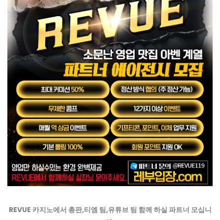
REVUE 카지노에서 총판,티엠 팀,유튜브 팀 함께 하실 파트너 모십니