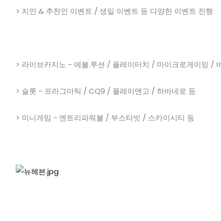
> 지인 & 추천인 이벤트 / 생일 이벤트 등 다양한 이벤트 진행
> 라이브카지노 - 에볼.루션 / 플레이터치 / 마이크로게이밍 /
> 슬롯 - 프라그마틱 / CQ9 / 플레이앤고 / 하바네로 등
> 미니게임 - 엔트리파워볼 / 부스타빗 / 스카이시티 등