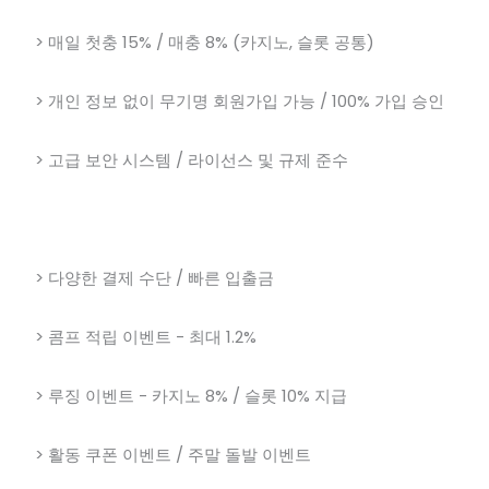
> 매일 첫충 15% / 매충 8% (카지노, 슬롯 공통)
> 개인 정보 없이 무기명 회원가입 가능 / 100% 가입 승인
> 고급 보안 시스템 / 라이선스 및 규제 준수
> 다양한 결제 수단 / 빠른 입출금
> 콤프 적립 이벤트 - 최대 1.2%
> 루징 이벤트 - 카지노 8% / 슬롯 10% 지급
> 활동 쿠폰 이벤트 / 주말 돌발 이벤트