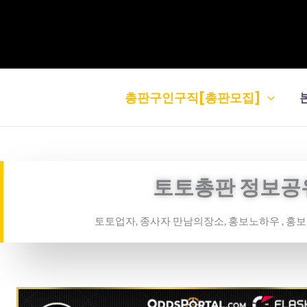
콘
텐
츠
로
건
총판구인구직[총판모집]
너
뛰
기
토토총판 정보공
토토업자, 종사자 만남의장소, 홍보노하우 , 홍