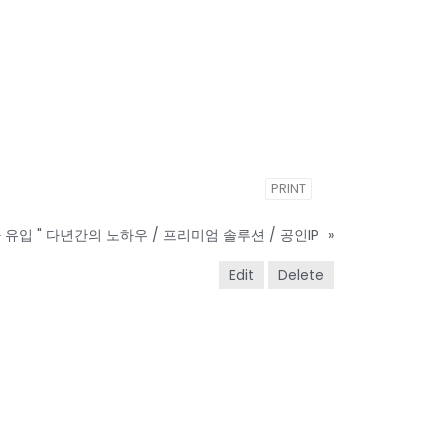
PRINT
 유입 " 다년간의 노하우 / 프리미엄 솔루션 / 공인IP
»
Edit
Delete