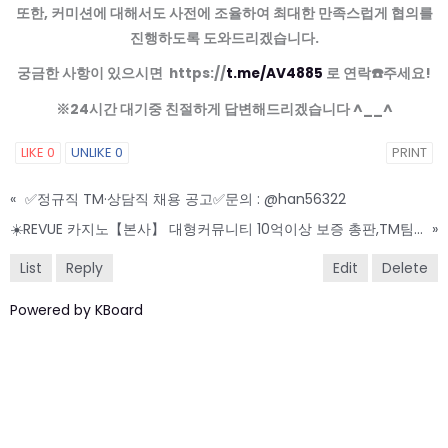
또한, 커미션에 대해서도 사전에 조율하여 최대한 만족스럽게 협의를
진행하도록 도와드리겠습니다.
궁금한 사항이 있으시면 https://
t.me/AV4885
로 연락☎️주세요!
※24시간 대기중 친절하게 답변해드리겠습니다 ^__^
LIKE
0
UNLIKE
0
PRINT
«
✅정규직 TM·상담직 채용 공고✅문의 : @han56322
☀️REVUE 카지노【본사】 대형커뮤니티 10억이상 보증 총판,TM팀,유튜브팀 함께 성장하실 파트너 모집합니다☀️
»
List
Reply
Edit
Delete
Powered by KBoard