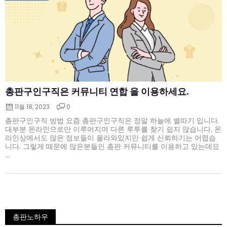
on
총판구인구직은 커뮤니티 연합 을 이용하세요.
11월 18, 2023
0
총판구인구직 방법 요즘 총판구인구직은 정말 하늘에 별따기 입니다.
대부분 온라인으로만 이루어지며 다른 루투를 찾기 쉽지 않습니다. 온
라인상에서도 많은 정보들이 올라와있지만 쉽게 신뢰하기는 어렵습
니다. 그렇게 때문에 많은분들인 총판 커뮤니티를 이용하고 있는데요
...
총판노하우