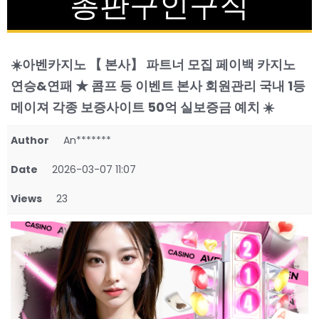
총판구인구직
☀️아벤카지노 【 본사】 파트너 모집 페이백 카지노
연승&연패 ★ 콤프 등 이벤트 본사 회원관리 국내 1등
메이져 각종 보증사이트 50억 실보증금 예치 ☀️
Author
An*******
Date
2026-03-07 11:07
Views
23