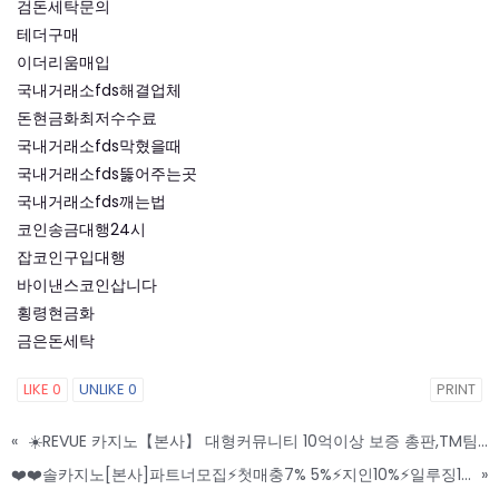
검돈세탁문의
테더구매
이더리움매입
국내거래소fds해결업체
돈현금화최저수수료
국내거래소fds막혔을때
국내거래소fds뚫어주는곳
국내거래소fds깨는법
코인송금대행24시
잡코인구입대행
바이낸스코인삽니다
횡령현금화
금은돈세탁
LIKE
0
UNLIKE
0
PRINT
«
☀️REVUE 카지노【본사】 대형커뮤니티 10억이상 보증 총판,TM팀,유튜브팀 함께 성장하실 파트너 모집합니다☀️
❤️❤️솔카지노[본사]파트너모집⚡️첫매충7% 5%⚡️지인10%⚡️일루징10%⚡️주간루징 5%⚡️매주1천만토너⚡️❤️❤️
»