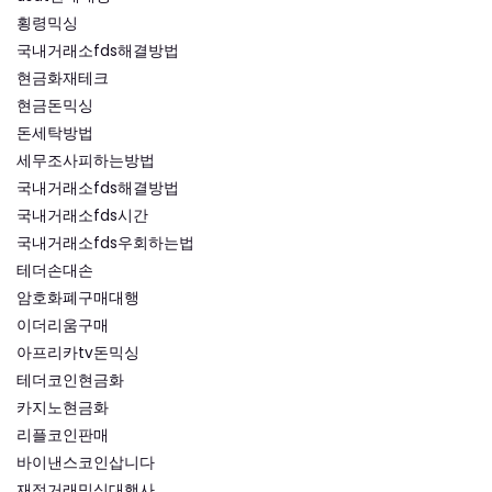
횡령믹싱
국내거래소fds해결방법
현금화재테크
현금돈믹싱
돈세탁방법
세무조사피하는방법
국내거래소fds해결방법
국내거래소fds시간
국내거래소fds우회하는법
테더손대손
암호화폐구매대행
이더리움구매
아프리카tv돈믹싱
테더코인현금화
카지노현금화
리플코인판매
바이낸스코인삽니다
재정거래믹싱대행사