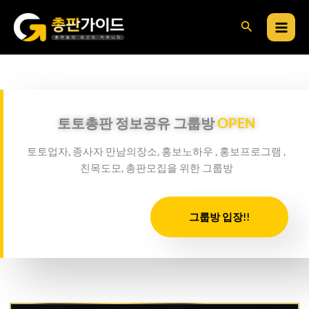
콘
검
텐
츠
색
로
건
너
뛰
토토총판 정보공유 그룹방
OPEN
기
토토업자, 종사자 만남의장소, 홍보노하우 , 홍보프로그램 ,
친목도모, 총판모집을 위한 그룹방
그룹방 입장!!