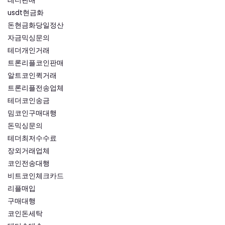
테더판매
usdt현금화
돈현금화당일정산
자금믹싱문의
테더개인거래
트론리플코인판매
알트코인퀵거래
트론리플전송업체
테더코인송금
밈코인구매대행
돈믹싱문의
테더최저수수료
장외거래업체
코인전송대행
비트코인체크카드
리플매입
구매대행
코인돈세탁