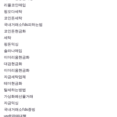
리플코인매입
핑오다세탁
코인돈세탁
국내거래소fds피하는법
코인돈현금화
세탁
핑돈믹싱
솔라나매입
이더리움현금화
대검현금화
이더리움현금화
자금세탁업체
테더현금화
탈세하는방법
가상화폐선물거래
자금믹싱
국내거래소fds증빙
usdt판매대행