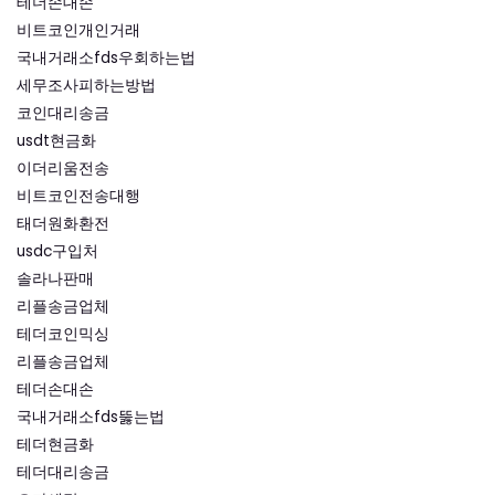
테더손대손
비트코인개인거래
국내거래소fds우회하는법
세무조사피하는방법
코인대리송금
usdt현금화
이더리움전송
비트코인전송대행
태더원화환전
usdc구입처
솔라나판매
리플송금업체
테더코인믹싱
리플송금업체
테더손대손
국내거래소fds뚫는법
테더현금화
테더대리송금