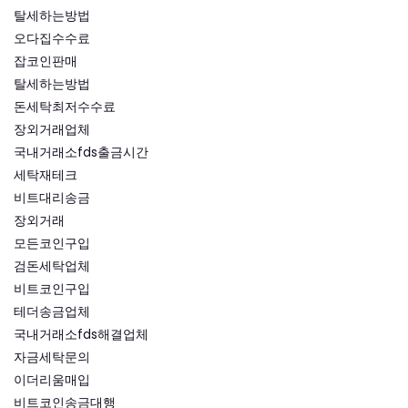
탈세하는방법
오다집수수료
잡코인판매
탈세하는방법
돈세탁최저수수료
장외거래업체
국내거래소fds출금시간
세탁재테크
비트대리송금
장외거래
모든코인구입
검돈세탁업체
비트코인구입
테더송금업체
국내거래소fds해결업체
자금세탁문의
이더리움매입
비트코인송금대행