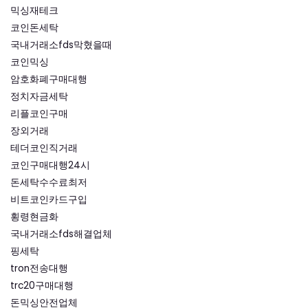
믹싱재테크
코인돈세탁
국내거래소fds막혔을때
코인믹싱
암호화폐구매대행
정치자금세탁
리플코인구매
장외거래
테더코인직거래
코인구매대행24시
돈세탁수수료최저
비트코인카드구입
횡령현금화
국내거래소fds해결업체
핑세탁
tron전송대행
trc20구매대행
돈믹싱안전업체