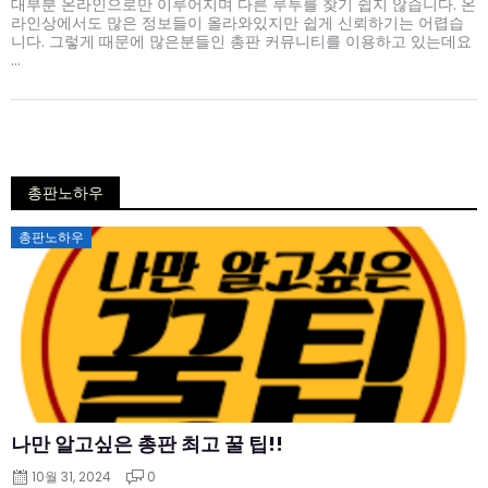
대부분 온라인으로만 이루어지며 다른 루투를 찾기 쉽지 않습니다. 온
라인상에서도 많은 정보들이 올라와있지만 쉽게 신뢰하기는 어렵습
니다. 그렇게 때문에 많은분들인 총판 커뮤니티를 이용하고 있는데요
...
총판노하우
Posted
총판노하우
on
나만 알고싶은 총판 최고 꿀 팁!!
10월 31, 2024
0