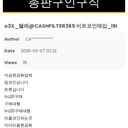
총판구인구직
o3X_텔레@CASHFILTER365 비트코인매입_l9I
Author
CA***********
Date
2026-03-07 03:22
Views
35
자금현금화업체
밈코인삽니다
트론삽니다
trc20구매
구매대행
trc20구매대행
리플코인파는곳
이더리움현금화