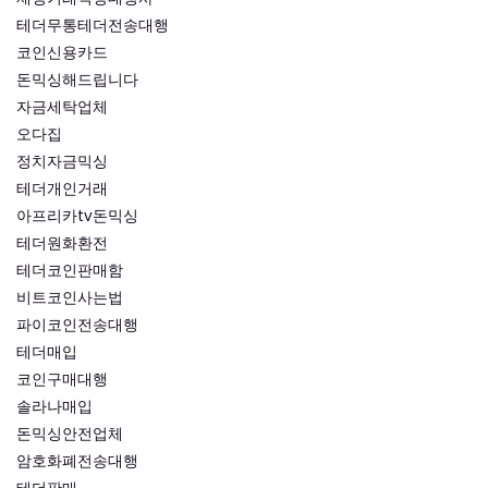
테더무통테더전송대행
코인신용카드
돈믹싱해드립니다
자금세탁업체
오다집
정치자금믹싱
테더개인거래
아프리카tv돈믹싱
테더원화환전
테더코인판매함
비트코인사는법
파이코인전송대행
테더매입
코인구매대행
솔라나매입
돈믹싱안전업체
암호화폐전송대행