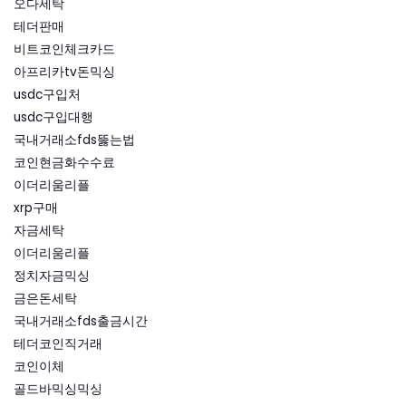
오다세탁
테더판매
비트코인체크카드
아프리카tv돈믹싱
usdc구입처
usdc구입대행
국내거래소fds뚫는법
코인현금화수수료
이더리움리플
xrp구매
자금세탁
이더리움리플
정치자금믹싱
금은돈세탁
국내거래소fds출금시간
테더코인직거래
코인이체
골드바믹싱믹싱