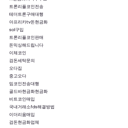
트론리플코인전송
테더트론구매대행
아프리카tv돈현금화
sol구입
트론리플코인판매
돈믹싱해드립니다
이체코인
검돈세탁문의
오다집
중고오다
밈코인전송대행
골드바현금화현금화
비트코인매입
국내거래소fds해결방법
이더리움매입
검돈현금화업체