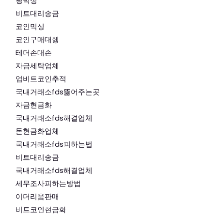
핑믹싱
비트대리송금
코인믹싱
코인구매대행
테더손대손
자금세탁업체
업비트코인추적
국내거래소fds뚫어주는곳
자금현금화
국내거래소fds해결업체
돈현금화업체
국내거래소fds피하는법
비트대리송금
국내거래소fds해결업체
세무조사피하는방법
이더리움판매
비트코인현금화