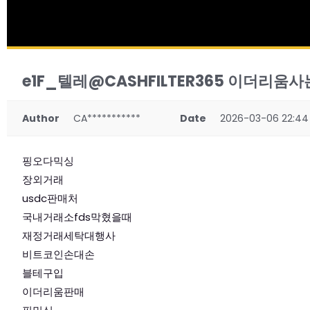
e1F_텔레@CASHFILTER365 이더리움사
Author
CA***********
Date
2026-03-06 22:44
핑오다믹싱
장외거래
usdc판매처
국내거래소fds막혔을때
재정거래세탁대행사
비트코인손대손
블테구입
이더리움판매