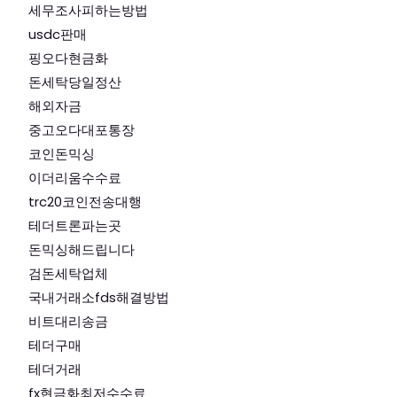
세무조사피하는방법
usdc판매
핑오다현금화
돈세탁당일정산
해외자금
중고오다대포통장
코인돈믹싱
이더리움수수료
trc20코인전송대행
테더트론파는곳
돈믹싱해드립니다
검돈세탁업체
국내거래소fds해결방법
비트대리송금
테더구매
테더거래
fx현금화최저수수료