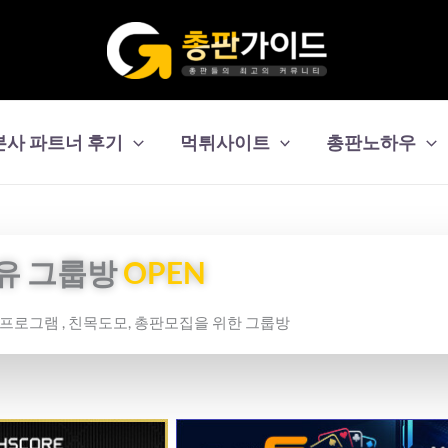
본사 파트너 후기
먹튀사이트
총판노하우
유 그룹방
OPEN
보프로그램 , 친목도모, 총판모집을 위한 그룹방