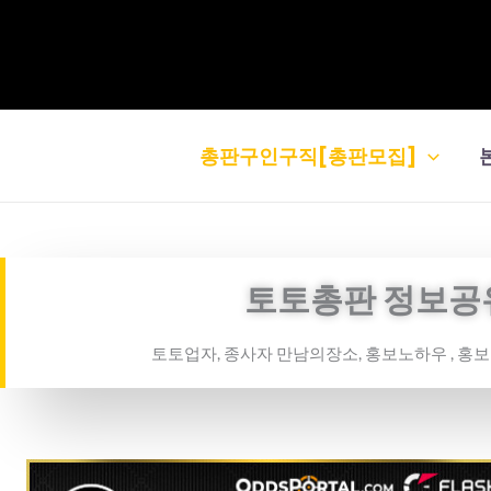
콘
텐
츠
로
건
총판구인구직[총판모집]
너
뛰
기
토토총판 정보공
토토업자, 종사자 만남의장소, 홍보노하우 , 홍