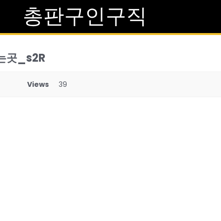
총판구인구직
는곳_s2R
Views
39