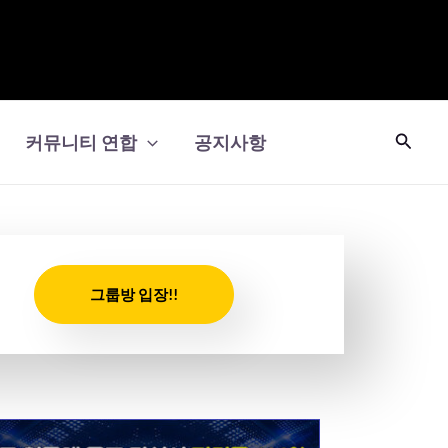
검
커뮤니티 연합
공지사항
색
그룹방 입장!!