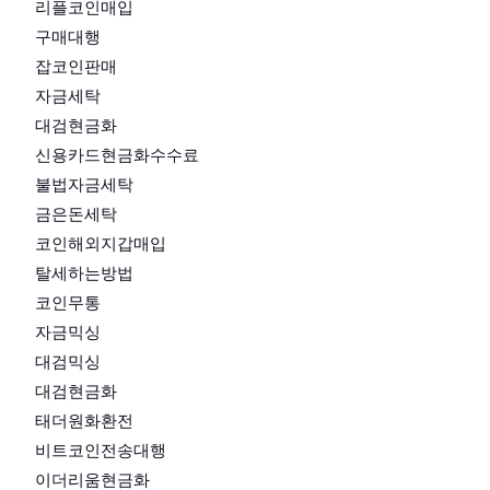
리플코인매입
구매대행
잡코인판매
자금세탁
대검현금화
신용카드현금화수수료
불법자금세탁
금은돈세탁
코인해외지갑매입
탈세하는방법
코인무통
자금믹싱
대검믹싱
대검현금화
태더원화환전
비트코인전송대행
이더리움현금화