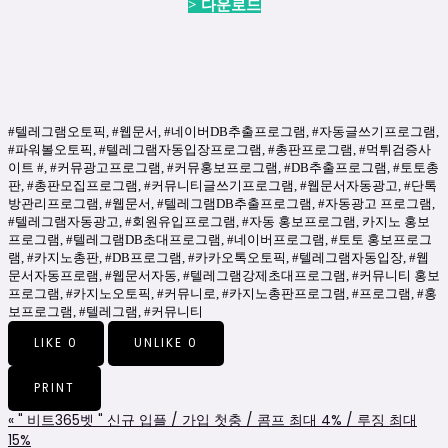
> 다운로드
#텔레그램오토픽, #웹문서, #네이버DB추출프로그램, #자동글쓰기프로그램,
#파워볼오토픽, #텔레그램자동입장프로그램, #총판프로그램, #먹튀검증사
이트 #, #커뮤광고프로그램, #커뮤홍보프로그램, #DB추출프로그램, #토토총
판, #총판모집프로그램, #커뮤니티글쓰기프로그램, #웹문서자동광고, #단톡
방관리프로그램, #웹문서, #텔레그램DB추출프로그램, #자동광고 프로그램,
#텔레그램자동광고, #회원유입프로그램, #자동 홍보프로그램, 카지노 홍보
프로그램, #텔레그램DB초대프로그램, #네이버프로그램, #토토 홍보프로그
램, #카지노총판, #DB프로그램, #카카오톡오토픽, #텔레그램자동입장, #웹
문서자동프로램, #웹문서자동, #텔레그램강제초대프로그램, #커뮤니티 홍보
프로그램, #카지노오토픽, #커뮤니로, #카지노총판프로그램, #프로그램, #홍
보프로그램, #텔레그램, #커뮤니티
LIKE
0
UNLIKE
0
PRINT
«
" 비트365벳 " 신규 입플 / 가입 첫충 / 콤프 최대 4% / 루징 최대
15%