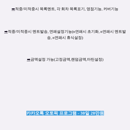
➡️
적중/미적중시 목록멘트, 각 회차 목록표기, 영점기능, 커버기능
➡️
적중/미적중시 멘트발송, 연패설정기능(n연패시 초기화, n연패시 멘트발
송, n연패시 휴식설정)
➡️
금액설정 가능(고정금액,랜덤금액,마틴설정)
카카오톡 오토픽 프로그램 - 30일 20만원