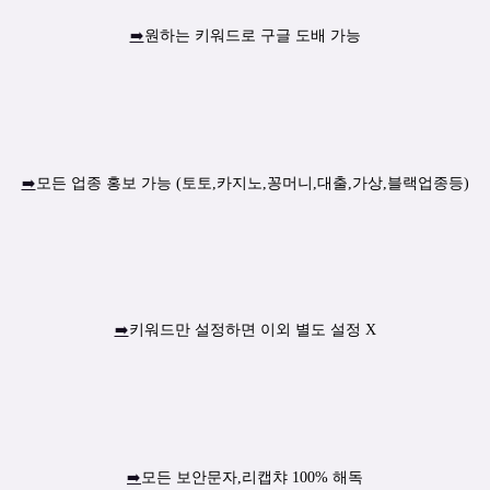
➡️
원하는 키워드로 구글 도배 가능
➡️
모든 업종 홍보 가능 (토토,카지노,꽁머니,대출,가상,블랙업종등)
➡️
키워드만 설정하면 이외 별도 설정 X
➡️
모든 보안문자,리캡챠 100% 해독