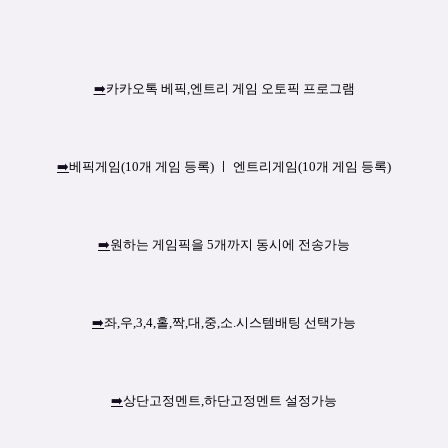
➡️
카카오톡 베픽,엔트리 게임 오토픽 프로그램
➡️
베픽게임(10개 게임 등록) ㅣ 엔트리게임(10개 게임 등록)
➡️
원하는 게임픽을 5개까지 동시에 전송가능
➡️
좌,우,3,4,홀,짝,대,중,소.시스템배팅 선택가능
➡️
상단고정멘트,하단고정멘트 설정가능