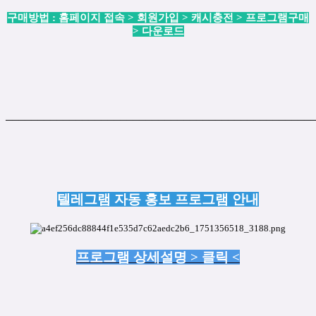
구매방법 : 홈페이지 접속 > 회원가입 > 캐시충전 > 프로그램구매
> 다운로드
────────────────────────────────────────────────
텔레그램 자동 홍보 프로그램 안내
프로그램 상세설명 > 클릭 <