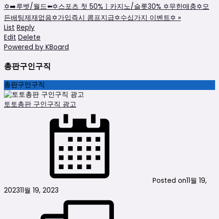
✡️➡️루벳/월드⬅️✡️스포츠 첫 50%ㅣ카지노/슬롯30% ✡️무한매충✡️모
든배팅제재없음✡️가입즉시 콤프지급✡️수십가지 이벤트✡️
»
List
Reply
Edit
Delete
Powered by KBoard
총판구인구직
총판구인구직
토토총판 구인구직 광고
Posted on
11월 19,
2023
11월 19, 2023