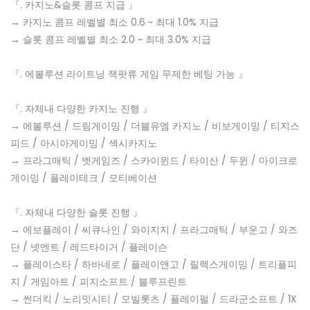
『. 카지노&슬롯 콤프 지급 』
→ 카지노 콤프 레벨별 최소 0.6 ~ 최대 1.0% 지급
→ 슬롯 콤프 레벨별 최소 2.0 ~ 최대 3.0% 지급
『. 에볼루션 라이트닝 잭팟류 게임 무제한 베팅 가능 』
『. 자체내 다양한 카지노 진행 』
→ 에볼루션 / 드림게이밍 / 더블유엠 카지노 / 비보게이밍 / 티지스
피드 / 아시아게이밍 / 셱시카지노
→ 프라그매틱 / 벳게임즈 / 스카이윈드 / 타이산 / 두윈 / 마이크로
게이밍 / 플레이테크 / 모티베이션
『. 자체내 다양한 슬롯 진행 』
→ 에보플레이 / 씨큐나인 / 와이지지 / 프라그매틱 / 부운고 / 와즈
단 / 넷엔트 / 레드타이거 / 플레이슨
→ 플레이스타 / 하바네로 / 플레이앤고 / 릴렉스게이밍 / 트리플피
지 / 게임아트 / 피지소프트 / 블루프린트
→ 썬더킥 / 노리밋시티 / 모빌롯츠 / 플레이펄 / 드라군소프트 / 1X