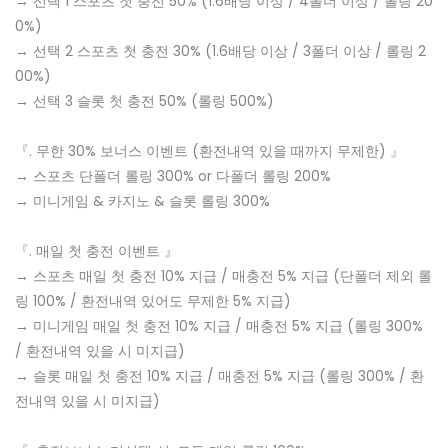
→ 선택 1 스포츠 첫 충전 50% (1.6배당 이상 / 4폴더 이상 / 롤링 20
0%)
→ 선택 2 스포츠 첫 충전 30% (1.6배당 이상 / 3폴더 이상 / 롤링 2
00%)
→ 선택 3 슬롯 첫 충전 50% (롤링 500%)
『. 무한 30% 보너스 이벤트 (환전내역 있을 때까지 무제한) 』
→ 스포츠 단폴더 롤링 300% or 다폴더 롤링 200%
→ 미니게임 & 카지노 & 슬롯 롤링 300%
『. 매일 첫 충전 이벤트 』
→ 스포츠 매일 첫 충전 10% 지급 / 매충전 5% 지급 (단폴더 제외 롤
링 100% / 환전내역 있어도 무제한 5% 지급)
→ 미니게임 매일 첫 충전 10% 지급 / 매충전 5% 지급 (롤링 300%
/ 환전내역 있을 시 미지급)
→ 슬롯 매일 첫 충전 10% 지급 / 매충전 5% 지급 (롤링 300% / 환
전내역 있을 시 미지급)