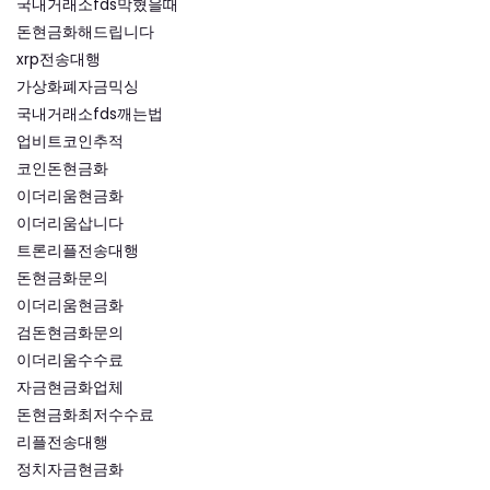
국내거래소fds막혔을때
돈현금화해드립니다
xrp전송대행
가상화폐자금믹싱
국내거래소fds깨는법
업비트코인추적
코인돈현금화
이더리움현금화
이더리움삽니다
트론리플전송대행
돈현금화문의
이더리움현금화
검돈현금화문의
이더리움수수료
자금현금화업체
돈현금화최저수수료
리플전송대행
정치자금현금화