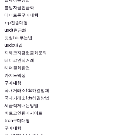
탈세하는방법
불법자금현금화
테더트론구매대행
xrp전송대행
usdt현금화
빗썸fds푸는법
usdc매입
재테크자금현금화문의
테더코인직거래
태더원화환전
카지노믹싱
구매대행
국내거래소fds해결업체
국내거래소fds해결방법
세금적게내는방법
비트코인판매사이트
tron구매대행
구매대행