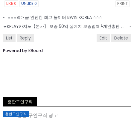
LIKE
0
UNLIKE
0
PRINT
«
⭐️⭐️⭐️역대급 안전한 최고 놀이터 BWIN KOREA ⭐️⭐️⭐️
☀️KPLAY카지노【본사】 보증 50억 실예치 보증업체└개인총판 ,팀단위총판 파트너┘ 사장님들 최고우대 모집합니다 ☀️
»
List
Reply
Edit
Delete
Powered by KBoard
총판구인구직
Posted
총판구인구직
on