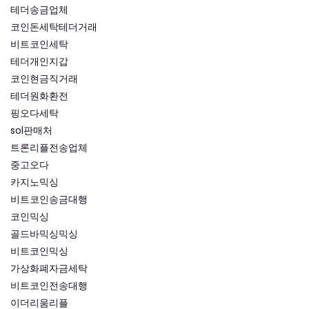
테더송금업체
코인돈세탁테더거래
비트코인세탁
테더개인지갑
코인현금직거래
테더원화환전
핑오다세탁
sol판매처
트론리플전송업체
중고오다
카지노믹싱
비트코인송금대행
코인믹싱
골드바믹싱믹싱
비트코인믹싱
가상화폐자금세탁
비트코인전송대행
이더리움리플