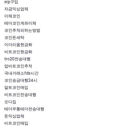
xrp구입
자금믹싱업체
이체코인
테더코인계좌이체
코인추적피하는방법
코인돈세탁
이더리움현금화
비트코인현금화
trc20전송대행
업비트코인추적
국내거래소fds시간
코인송금대행24시
알트코인매입
비트코인전송대행
오다집
테더무통테더전송대행
돈믹싱업체
비트코인매입