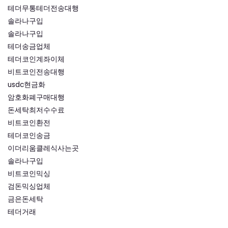
테더무통테더전송대행
솔라나구입
솔라나구입
테더송금업체
테더코인계좌이체
비트코인전송대행
usdc현금화
암호화폐구매대행
돈세탁최저수수료
비트코인환전
테더코인송금
이더리움클레식사는곳
솔라나구입
비트코인믹싱
검돈믹싱업체
금은돈세탁
테더거래