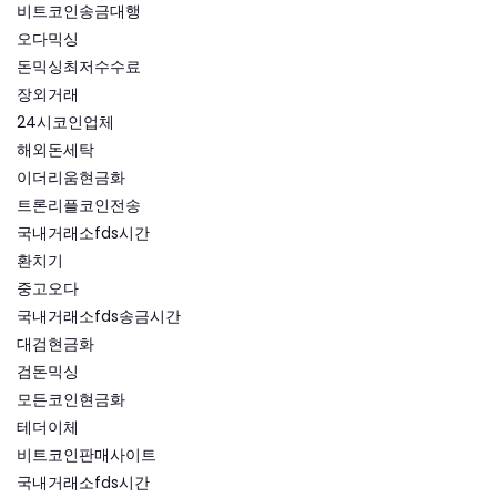
비트코인송금대행
오다믹싱
돈믹싱최저수수료
장외거래
24시코인업체
해외돈세탁
이더리움현금화
트론리플코인전송
국내거래소fds시간
환치기
중고오다
국내거래소fds송금시간
대검현금화
검돈믹싱
모든코인현금화
테더이체
비트코인판매사이트
국내거래소fds시간