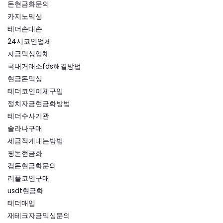
돈현금화문의
카지노믹싱
테더손대손
24시코인업체
자금믹싱업체
국내거래소fds해결방법
현금돈믹싱
테더코인이체구입
정치자금현금화방법
테더수사기관
솔라나구매
세금적게내는방법
핑돈현금화
검돈현금화문의
리플코인구매
usdt현금화
테더매입
재테크자금믹싱문의