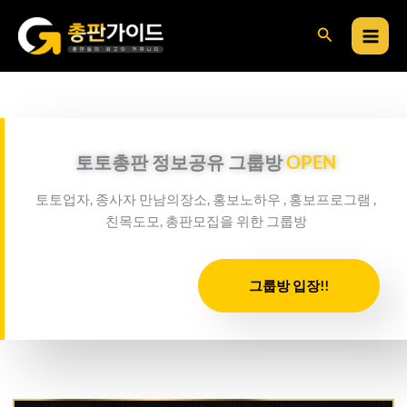
콘
검
텐
츠
색
로
건
너
뛰
토토총판 정보공유 그룹방
OPEN
기
토토업자, 종사자 만남의장소, 홍보노하우 , 홍보프로그램 ,
친목도모, 총판모집을 위한 그룹방
그룹방 입장!!