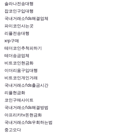
솔라나전송대행
잡코인구입대행
국내거래소fds해결업체
파이코인사는곳
리플전송대행
xrp구매
테더코인추척피하기
테더송금업체
비트코인현금화
이더리움구입대행
비트코인개인거래
국내거래소fds출금시간
리플현금화
코인구매사이트
국내거래소fds해결방법
아프리카tv돈현금화
국내거래소fds우회하는법
중고오다