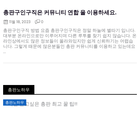
총판구인구직은 커뮤니티 연합 을 이용하세요.
11월 18, 2023
0
총판구인구직 방법 요즘 총판구인구직은 정말 하늘에 별따기 입니다.
대부분 온라인으로만 이루어지며 다른 루투를 찾기 쉽지 않습니다. 온
라인상에서도 많은 정보들이 올라와있지만 쉽게 신뢰하기는 어렵습
니다. 그렇게 때문에 많은분들인 총판 커뮤니티를 이용하고 있는데요
...
총판노하우
Posted
총판노하우
on