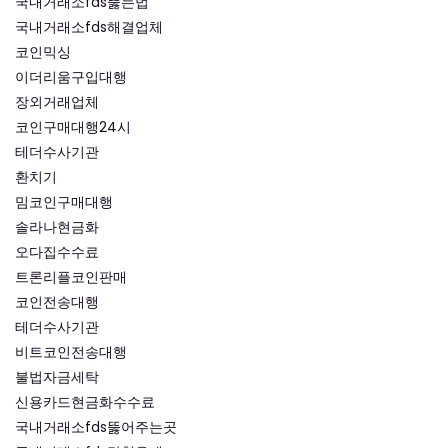
국내거래소fds뚫는법
국내거래소fds해결업체
코인믹싱
이더리움구입대행
장외거래업체
코인구매대행24시
테더수사기관
환치기
밈코인구매대행
솔라나현금화
오다집수수료
트론리플코인판매
코인전송대행
테더수사기관
비트코인전송대행
불법자금세탁
신용카드현금화수수료
국내거래소fds뚫어주는곳