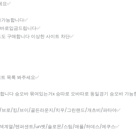
세요✅
인증가능합니다✅
시 바로입금드립니다✅
드도 구매합니다 이상한 사이트 차단✅
사이트 목록 봐주세요✅
매합니다 승오바 묶여있는거x 승따로 오바따로 동일경기 승오바 가능
/브로/킹/브이/골든라운지/치우/그린랜드/개츠비/파타야✅
색계열/텐퍼센트/un벳/솔로몬/스팀/애플/하데스/에쿠스✅