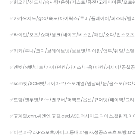
✅회오리/신도시/솜사탕/은하/저스트/퓨전/고래아마존/포르
✅카카오지노/gta/속도/아이락스/루비/플레이어/피스타/빌
✅라이언/오초/쇼퍼/윙크/세이프/베스킨/패턴/소다/인스포츠
✅키키/루나/코디/브레이브벳/브브벳/타이탄/업투/웨일/스텔
✅엔벳/N벳/테토/카이/던킨/가이즈/다음/아칸/커세어/공칠
✅scm벳/SCM벳/네이마르/스포계열/원달러/문/올스포/IF
✅토담/벳투벳/카누/밴쿠버/퍼펙트/옵션/큐어벳/페이백/그리
✅꽃계열,cnn,씨엔엔,꽃길,asd,ASD,더사이드,다이스,챌린저,
✅이븐,아우라,P스포츠,아미고,등대,야놀자,성공스포츠,토방,sn