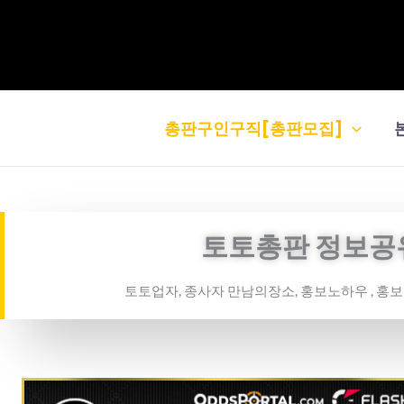
콘
텐
츠
로
건
총판구인구직[총판모집]
너
뛰
기
토토총판 정보공
토토업자, 종사자 만남의장소, 홍보노하우 , 홍