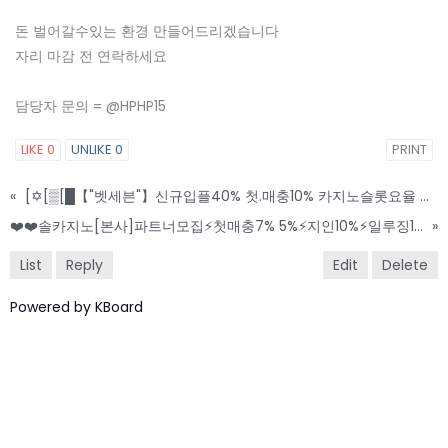
돈 벌어갈수있는 환경 만들어드리겠습니다
자리 마감 전 연락하세요
담당자 문의 = @HPHP15
LIKE
0
UNLIKE
0
PRINT
«
[✡️[▒[█【"벳세븐"】신규입플40% 첫.매충10% 카지노슬롯요율 지급█]▒]✡️]
❤️❤️솔카지노[본사]파트너모집⚡️첫매충7% 5%⚡️지인10%⚡️일루징10%⚡️주간루징 5%⚡️매주1천만토너⚡️❤️❤️
»
List
Reply
Edit
Delete
Powered by KBoard