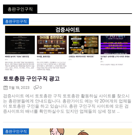
총판구인구직
Posted
총판구인구직
on
토토총판 구인구직 광고
11월 19, 2023
0
검증사이트 에서 토토총판 구직 토토총판 활동하실 사이트를 찾으시
는 총판분들에게 안내드립니다. 총판가이드 에는 약 20여개의 업체들
이 토토총판 구인을 하고 있습니다. 총판 구인구직 사이트에 모든 검
증사이트의 배너를 확인하실수도 있지만 업체들의 상세 정보 ...
Posted
총판구인구직