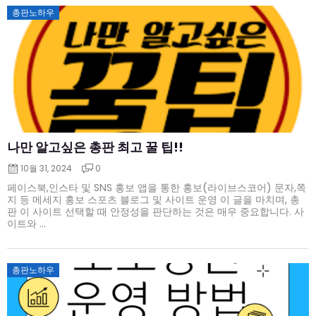
Posted
총판노하우
on
나만 알고싶은 총판 최고 꿀 팁!!
10월 31, 2024
0
페이스북,인스타 및 SNS 홍보 앱을 통한 홍보(라이브스코어) 문자,쪽
지 등 메세지 홍보 스포츠 블로그 및 사이트 운영 이 글을 마치며, 총
판 이 사이트 선택할 때 안정성을 판단하는 것은 매우 중요합니다. 사
이트와 ...
Posted
총판노하우
on