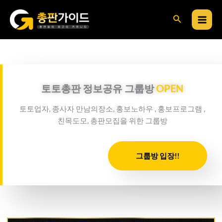
콘
검
텐
츠
색
로
건
너
뛰
토토총판 정보공유 그룹방
OPEN
기
토토업자, 종사자 만남의장소, 홍보노하우 , 홍보프로그램 ,
친목도모, 총판모집을 위한 그룹방
그룹방 입장!!